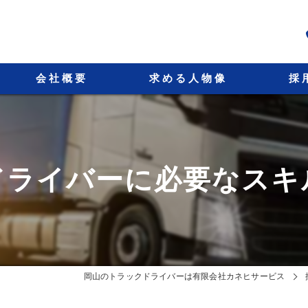
会社概要
求める人物像
採
代表挨拶
ビジョン
ドライバーに必要なスキ
事業案内
岡山のトラックドライバーは有限会社カネヒサービス