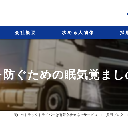
会社概要
求める人物像
採
代表挨拶
ビジョン
を防ぐための眠気覚まし
事業案内
岡山のトラックドライバーは有限会社カネヒサービス
採用ブログ